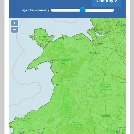
Next day
Layer transparency:
+
−