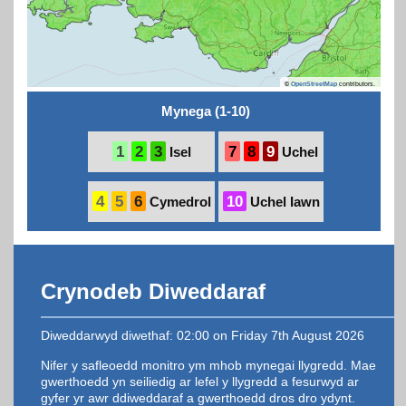
©
OpenStreetMap
contributors.
Mynega (1-10)
1
2
3
7
8
9
Isel
Uchel
4
5
6
10
Cymedrol
Uchel Iawn
Crynodeb Diweddaraf
Diweddarwyd diwethaf: 02:00 on Friday 7th August 2026
Nifer y safleoedd monitro ym mhob mynegai llygredd. Mae
gwerthoedd yn seiliedig ar lefel y llygredd a fesurwyd ar
gyfer yr awr ddiweddaraf a gwerthoedd dros dro ydynt.