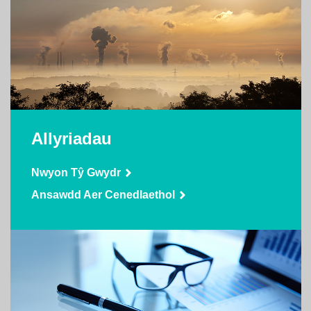
Allyriadau
Nwyon Tŷ Gwydr
Ansawdd Aer Cenedlaethol