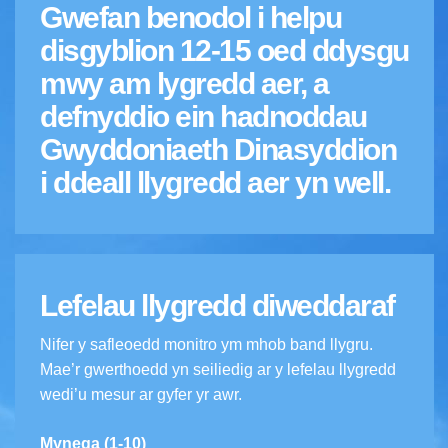
Gwefan benodol i helpu
disgyblion 12-15 oed ddysgu
mwy am lygredd aer, a
defnyddio ein hadnoddau
Gwyddoniaeth Dinasyddion
i ddeall llygredd aer yn well.
Lefelau llygredd diweddaraf
Nifer y safleoedd monitro ym mhob band llygru.
Mae’r gwerthoedd yn seiliedig ar y lefelau llygredd
wedi’u mesur ar gyfer yr awr.
Mynega (1-10)