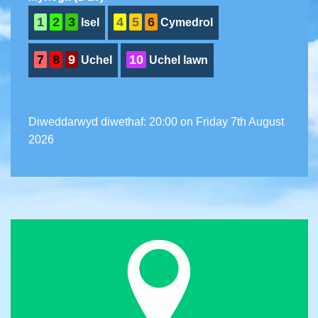
1
2
3
4
5
6
Isel
Cymedrol
7
8
9
10
Uchel
Uchel Iawn
Diweddarwyd diwethaf: 20:00 on Friday 7th August
2026