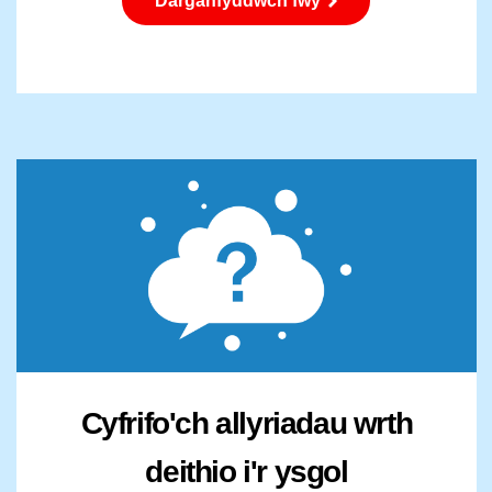
Darganfyddwch fwy
Cyfrifo'ch allyriadau wrth
deithio i'r ysgol