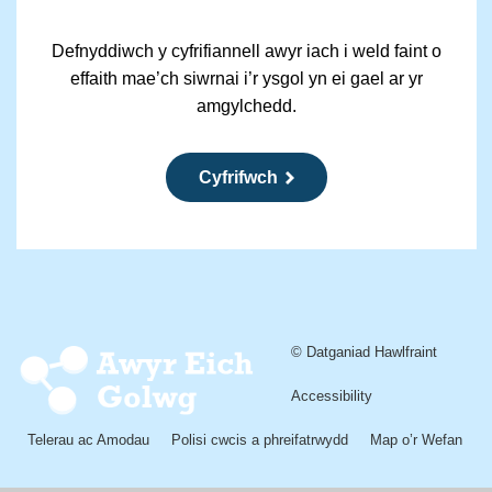
Defnyddiwch y cyfrifiannell awyr iach i weld faint o
effaith mae’ch siwrnai i’r ysgol yn ei gael ar yr
amgylchedd.
Cyfrifwch
© Datganiad Hawlfraint
Footer
menu
Accessibility
Telerau ac Amodau
Polisi cwcis a phreifatrwydd
Map o’r Wefan