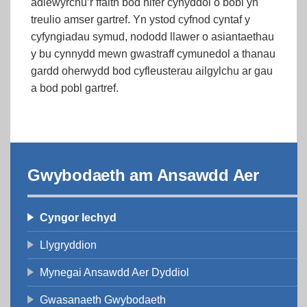
adlewyrchu’r ffaith bod nifer cynyddol o bobl yn
treulio amser gartref. Yn ystod cyfnod cyntaf y
cyfyngiadau symud, nododd llawer o asiantaethau
y bu cynnydd mewn gwastraff cymunedol a thanau
gardd oherwydd bod cyfleusterau ailgylchu ar gau
a bod pobl gartref.
Gwybodaeth am Ansawdd Aer
Cyngor Iechyd
Llygryddion
Mynegai Ansawdd Aer Dyddiol
Gwasanaeth Gwybodaeth