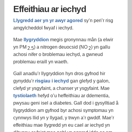
Effeithiau ar iechyd
Llygredd aer yn yr awyr agored
sy’n peri’r risg
amgylcheddol fwyaf i iechyd.
Mae
llygryddion
megis gronynnau mân (a elwir
yn PM
) a nitrogen deuocsid (NO
) yn gallu
2.5
2
achosi nifer o broblemau iechyd, a gwneud
problemau eraill yn waeth.
Gall anadlu’r llygryddion hyn dros gyfnod hir
gynyddu’r
risgiau i iechyd
gan glefyd y galon,
clefyd yr ysgyfaint, a chanser yr ysgyfaint. Mae
tystiolaeth
hefyd o’u heffeithiau ar ddementia,
pwysau geni isel a diabetes. Gall dod i gysylltiad â
llygryddion am gyfnod byr achosi symptomau yn
cynnwys llid yn y llygad, y trwyn a’r gwddf. Mae’r
effeithiau mae llygredd yn eu cael ar iechyd yn