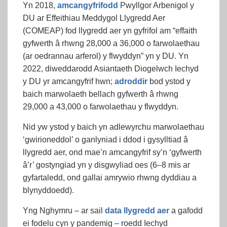
Yn 2018,
amcangyfrifodd
Pwyllgor Arbenigol y
DU ar Effeithiau Meddygol Llygredd Aer
(COMEAP) fod llygredd aer yn gyfrifol am “effaith
gyfwerth â rhwng 28,000 a 36,000 o farwolaethau
(ar oedrannau arferol) y flwyddyn” yn y DU. Yn
2022, diweddarodd Asiantaeth Diogelwch Iechyd
y DU yr amcangyfrif hwn;
adroddir
bod ystod y
baich marwolaeth bellach gyfwerth â rhwng
29,000 a 43,000 o farwolaethau y flwyddyn.
Nid yw ystod y baich yn adlewyrchu marwolaethau
‘gwirioneddol’ o ganlyniad i ddod i gysylltiad â
llygredd aer, ond mae’n amcangyfrif sy’n ‘gyfwerth
â’r’ gostyngiad yn y disgwyliad oes (6–8 mis ar
gyfartaledd, ond gallai amrywio rhwng dyddiau a
blynyddoedd).
Yng Nghymru – ar sail
data llygredd aer
a gafodd
ei fodelu cyn y pandemig – roedd Iechyd