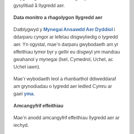
gysylltiad â llygredd aer.
Data monitro a rhagolygon llygredd aer
Datblygwyd y
Mynegai Ansawdd Aer Dyddiol
i
ddarparu cyngor ar lefelau disgwyliedig o lygredd
aer. Yn ogystal, mae’n darparu gwybodaeth am yr
effeithiau tymor byr y gellir eu disgwyl ym mandiau
gwahanol y mynegai (Isel, Cymedrol, Uchel, ac
Uchel iawn).
Mae’r wybodaeth leol a rhanbarthol ddiweddaraf
am grynodiadau o lygredd aer ledled Cymru ar
gael
yma
.
Amcangyfrif effeithiau
Mae’n anodd amcangyfrif effeithiau llygredd aer ar
iechyd.