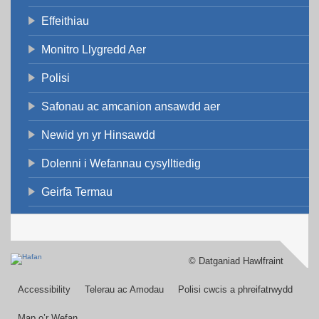
Effeithiau
Monitro Llygredd Aer
Polisi
Safonau ac amcanion ansawdd aer
Newid yn yr Hinsawdd
Dolenni i Wefannau cysylltiedig
Geirfa Termau
© Datganiad Hawlfraint
Footer
menu
Accessibility
Telerau ac Amodau
Polisi cwcis a phreifatrwydd
Map o’r Wefan