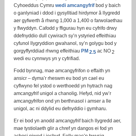
Cyhoeddus Cymru
wedi amcangyfrif
bod y baich
o ganlyniad i ddod i gysylltiad hirdymor â llygredd
aer gyfwerth â rhwng 1,000 a 1,400 o farwolaethau
y flwyddyn. Cafodd y ffigurau hyn eu cyfrifo drwy
ddefnyddio dull cywirach sy’n ystyried effeithiau
cyfunol llygryddion gwahanol, sy’n golygu bod y
gorgyffyrddiad rhwng effeithiau
PM
ac NO
2.5
2
wedi eu cynnwys yn y cyfrifiad.
Fodd bynnag, mae amcangyfrifon o effaith yn
ansicr – dyma’r rheswm eu bod yn cael eu
cyflwyno fel ystod o werthoedd yn hytrach nag
amcangyfrif unigol a chanolig. Hefyd, nid yw’r
amcangyfrifon ond yn berthnasol i amser a lle
unigol, ac ni ddylid eu defnyddio i gymharu.
Er ei bod yn anodd amcangyfrif baich llygredd aer,
mae tystiolaeth glir a chref yn dangos ei fod yn
achosi niwed i iechyd. Felly mae’n bwysig