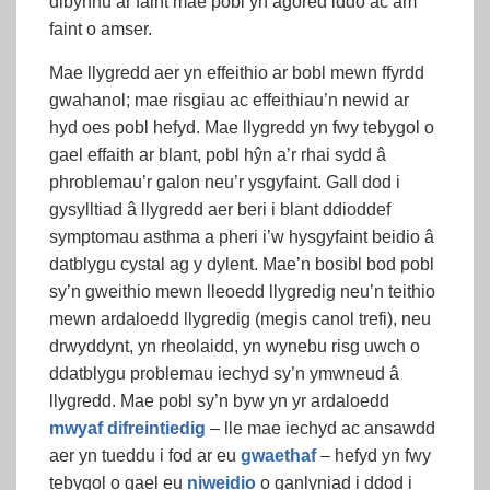
dibynnu ar faint mae pobl yn agored iddo ac am
faint o amser.
Mae llygredd aer yn effeithio ar bobl mewn ffyrdd
gwahanol; mae risgiau ac effeithiau’n newid ar
hyd oes pobl hefyd. Mae llygredd yn fwy tebygol o
gael effaith ar blant, pobl hŷn a’r rhai sydd â
phroblemau’r galon neu’r ysgyfaint. Gall dod i
gysylltiad â llygredd aer beri i blant ddioddef
symptomau asthma a pheri i’w hysgyfaint beidio â
datblygu cystal ag y dylent. Mae’n bosibl bod pobl
sy’n gweithio mewn lleoedd llygredig neu’n teithio
mewn ardaloedd llygredig (megis canol trefi), neu
drwyddynt, yn rheolaidd, yn wynebu risg uwch o
ddatblygu problemau iechyd sy’n ymwneud â
llygredd. Mae pobl sy’n byw yn yr ardaloedd
mwyaf difreintiedig
– lle mae iechyd ac ansawdd
aer yn tueddu i fod ar eu
gwaethaf
– hefyd yn fwy
tebygol o gael eu
niweidio
o ganlyniad i ddod i