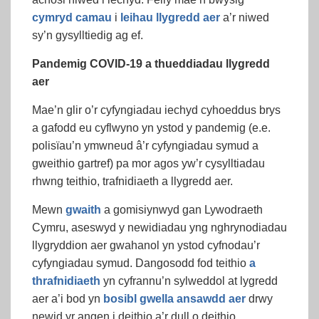
cymryd camau
i
leihau llygredd aer
a’r niwed
sy’n gysylltiedig ag ef.
Pandemig COVID-19 a thueddiadau llygredd
aer
Mae’n glir o’r cyfyngiadau iechyd cyhoeddus brys
a gafodd eu cyflwyno yn ystod y pandemig (e.e.
polisïau’n ymwneud â’r cyfyngiadau symud a
gweithio gartref) pa mor agos yw’r cysylltiadau
rhwng teithio, trafnidiaeth a llygredd aer.
Mewn
gwaith
a gomisiynwyd gan Lywodraeth
Cymru, aseswyd y newidiadau yng nghrynodiadau
llygryddion aer gwahanol yn ystod cyfnodau’r
cyfyngiadau symud. Dangosodd fod teithio
a
thrafnidiaeth
yn cyfrannu’n sylweddol at lygredd
aer a’i bod yn
bosibl gwella ansawdd aer
drwy
newid yr angen i deithio a’r dull o deithio.