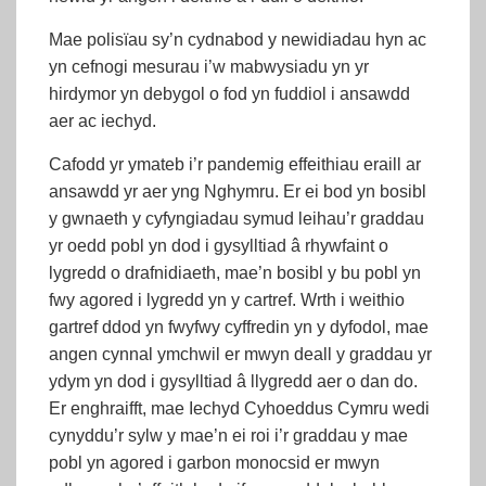
Mae polisïau sy’n cydnabod y newidiadau hyn ac
yn cefnogi mesurau i’w mabwysiadu yn yr
hirdymor yn debygol o fod yn fuddiol i ansawdd
aer ac iechyd.
Cafodd yr ymateb i’r pandemig effeithiau eraill ar
ansawdd yr aer yng Nghymru. Er ei bod yn bosibl
y gwnaeth y cyfyngiadau symud leihau’r graddau
yr oedd pobl yn dod i gysylltiad â rhywfaint o
lygredd o drafnidiaeth, mae’n bosibl y bu pobl yn
fwy agored i lygredd yn y cartref. Wrth i weithio
gartref ddod yn fwyfwy cyffredin yn y dyfodol, mae
angen cynnal ymchwil er mwyn deall y graddau yr
ydym yn dod i gysylltiad â llygredd aer o dan do.
Er enghraifft, mae Iechyd Cyhoeddus Cymru wedi
cynyddu’r sylw y mae’n ei roi i’r graddau y mae
pobl yn agored i garbon monocsid er mwyn