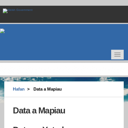
Skip
to
main
content
Toggle
navigat
Hafan
Data a Mapiau
Data a Mapiau