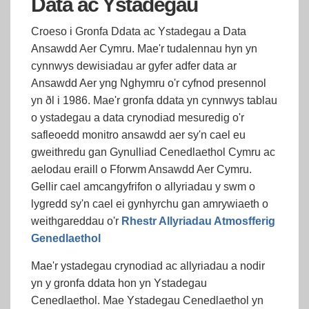
Data ac Ystadegau
Croeso i Gronfa Ddata ac Ystadegau a Data
Ansawdd Aer Cymru. Mae'r tudalennau hyn yn
cynnwys dewisiadau ar gyfer adfer data ar
Ansawdd Aer yng Nghymru o'r cyfnod presennol
yn ðl i 1986. Mae'r gronfa ddata yn cynnwys tablau
o ystadegau a data crynodiad mesuredig o'r
safleoedd monitro ansawdd aer sy'n cael eu
gweithredu gan Gynulliad Cenedlaethol Cymru ac
aelodau eraill o Fforwm Ansawdd Aer Cymru.
Gellir cael amcangyfrifon o allyriadau y swm o
lygredd sy'n cael ei gynhyrchu gan amrywiaeth o
weithgareddau o'r
Rhestr Allyriadau Atmosfferig
Genedlaethol
Mae'r ystadegau crynodiad ac allyriadau a nodir
yn y gronfa ddata hon yn Ystadegau
Cenedlaethol. Mae Ystadegau Cenedlaethol yn