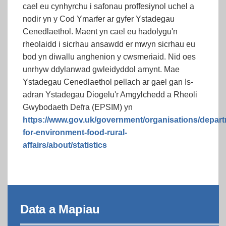
cael eu cynhyrchu i safonau proffesiynol uchel a
nodir yn y Cod Ymarfer ar gyfer Ystadegau
Cenedlaethol. Maent yn cael eu hadolygu'n
rheolaidd i sicrhau ansawdd er mwyn sicrhau eu
bod yn diwallu anghenion y cwsmeriaid. Nid oes
unrhyw ddylanwad gwleidyddol arnynt. Mae
Ystadegau Cenedlaethol pellach ar gael gan Is-
adran Ystadegau Diogelu'r Amgylchedd a Rheoli
Gwybodaeth Defra (EPSIM) yn
https://www.gov.uk/government/organisations/depart
for-environment-food-rural-
affairs/about/statistics
Data a Mapiau