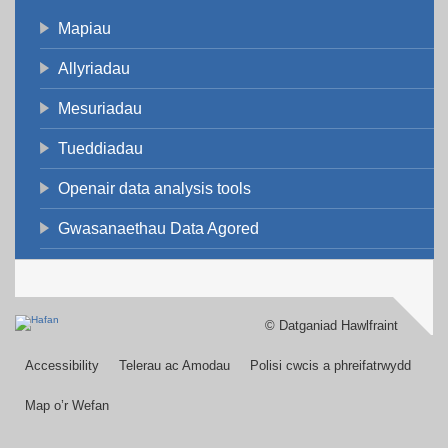
Mapiau
Allyriadau
Mesuriadau
Tueddiadau
Openair data analysis tools
Gwasanaethau Data Agored
© Datganiad Hawlfraint
Footer
menu
Accessibility
Telerau ac Amodau
Polisi cwcis a phreifatrwydd
Map o’r Wefan