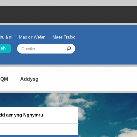
ltu â ni
Map o’r Wefan
Maes Trafod
der Links
Chwilio
ish
Chwilio
Search
AQM
Addysg
dd aer yng Nghymru