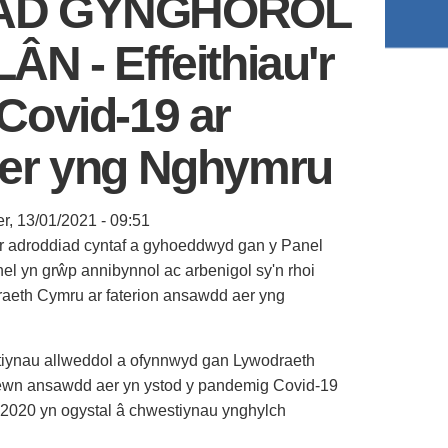
AD GYNGHOROL
N - Effeithiau'r
Covid-19 ar
er yng Nghymru
r, 13/01/2021 - 09:51
r adroddiad cyntaf a gyhoeddwyd gan y Panel
el yn grŵp annibynnol ac arbenigol sy'n rhoi
raeth Cymru ar faterion ansawdd aer yng
tiynau allweddol a ofynnwyd gan Lywodraeth
wn ansawdd aer yn ystod y pandemig Covid-19
2020 yn ogystal â chwestiynau ynghylch