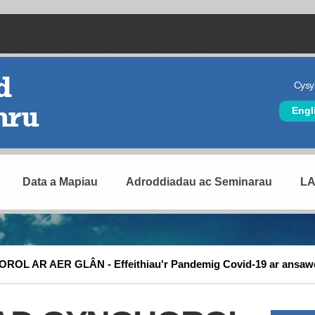
Cysyl
Hea
Engl
Data a Mapiau
Adroddiadau ac Seminarau
L
 AR AER GLÂN - Effeithiau'r Pandemig Covid-19 ar ansaw