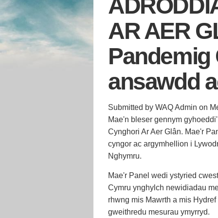
ADRODDI
AR AER GLÂ
Pandemig 
ansawdd a
Submitted by
WAQ Admin
on
Me
Mae'n bleser gennym gyhoeddi'
Cynghori Ar Aer Glân. Mae'r Pan
cyngor ac argymhellion i Lywod
Nghymru.
Mae'r Panel wedi ystyried cwes
Cymru ynghylch newidiadau me
rhwng mis Mawrth a mis Hydref 
gweithredu mesurau ymyrryd.