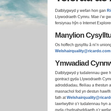
Datblygwyd y wefan hon gan
Ri
Llywodraeth Cymru. Mae i’w gw
fersiynau hŷn o Internet Explor
Manylion Cysyllt
Os hoffech gysylltu â ni’n unio
Welshairquality@ricardo.com
Ymwadiad Cynn
Datblygwyd y tudalennau gwe h
gontract gyda Llywodraeth Cymru
adroddiadau, ffeiliau a thestun 
masnachol fod yn destun hawlfra
fath at
Welshairquality@ricar
lawrlwythir o’r tudalennau hyn 
gyda chydnabyddiaeth o’r wefan 