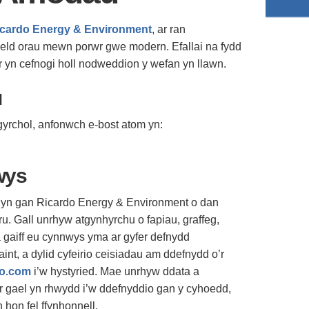
cardo Energy & Environment
, ar ran
eld orau mewn porwr gwe modern. Efallai na fydd
er yn cefnogi holl nodweddion y wefan yn llawn.
u
ngyrchol, anfonwch e-bost atom yn:
wys
yn gan Ricardo Energy & Environment o dan
. Gall unrhyw atgynhyrchu o fapiau, graffeg,
a gaiff eu cynnwys yma ar gyfer defnydd
int, a dylid cyfeirio ceisiadau am ddefnydd o’r
do.com
i’w hystyried. Mae unrhyw ddata a
ar gael yn rhwydd i’w ddefnyddio gan y cyhoedd,
hon fel ffynhonnell.