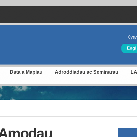
Cysyl
Hea
Engl
Data a Mapiau
Adroddiadau ac Seminarau
L
c Amodau