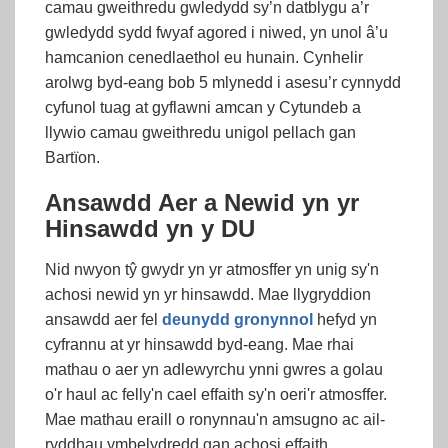
camau gweithredu gwledydd sy’n datblygu a’r
gwledydd sydd fwyaf agored i niwed, yn unol â’u
hamcanion cenedlaethol eu hunain. Cynhelir
arolwg byd-eang bob 5 mlynedd i asesu’r cynnydd
cyfunol tuag at gyflawni amcan y Cytundeb a
llywio camau gweithredu unigol pellach gan
Bartïon.
Ansawdd Aer a Newid yn yr
Hinsawdd yn y DU
Nid nwyon tŷ gwydr yn yr atmosffer yn unig sy'n
achosi newid yn yr hinsawdd. Mae llygryddion
ansawdd aer fel
deunydd gronynnol
hefyd yn
cyfrannu at yr hinsawdd byd-eang. Mae rhai
mathau o aer yn adlewyrchu ynni gwres a golau
o'r haul ac felly'n cael effaith sy'n oeri'r atmosffer.
Mae mathau eraill o ronynnau'n amsugno ac ail-
ryddhau ymbelydredd gan achosi effaith