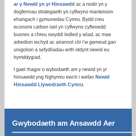
ar y Newid yn yr Hinsawdd
ac a nodir yn y
dogfennau strategaeth yn cyflwyno manteision
ehangach i gymunedau Cymru. Bydd creu
economi carbon isel yn cyflwyno cyfleoedd
busnes a chreu swyddi ledled y wlad, ac mae
arbedion iechyd ac ariannol clir i'w gwneud gan
unigolion a sefydliadau wrth iddynt newid eu
hymddygiad.
I gael rhagor o wybodaeth am y newid yn yr
hinsawdd yng Nghymru ewch i wefan
Newid
Hinsawdd Llywodraeth Cymru
.
Gwybodaeth am Ansawdd Aer