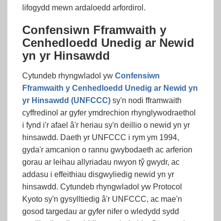
lifogydd mewn ardaloedd arfordirol.
Confensiwn Fframwaith y
Cenhedloedd Unedig ar Newid
yn yr Hinsawdd
Cytundeb rhyngwladol yw
Confensiwn
Fframwaith y Cenhedloedd Unedig ar Newid yn
yr Hinsawdd (UNFCCC)
sy'n nodi fframwaith
cyffredinol ar gyfer ymdrechion rhynglywodraethol
i fynd i'r afael â'r heriau sy'n deillio o newid yn yr
hinsawdd. Daeth yr UNFCCC i rym ym 1994,
gyda'r amcanion o rannu gwybodaeth ac arferion
gorau ar leihau allyriadau nwyon tŷ gwydr, ac
addasu i effeithiau disgwyliedig newid yn yr
hinsawdd. Cytundeb rhyngwladol yw Protocol
Kyoto sy'n gysylltiedig â'r UNFCCC, ac mae'n
gosod targedau ar gyfer nifer o wledydd sydd