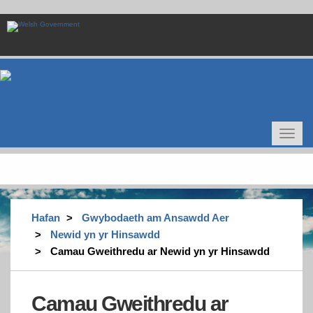
Skip
to
main
content
Toggle
navigat
Hafan
Gwybodaeth am Ansawdd Aer
Newid yn yr Hinsawdd
Camau Gweithredu ar Newid yn yr Hinsawdd
Camau Gweithredu ar