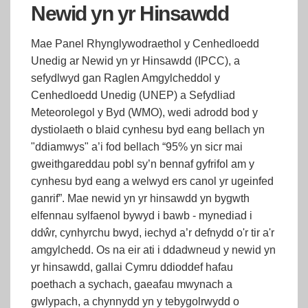
Newid yn yr Hinsawdd
Mae Panel Rhynglywodraethol y Cenhedloedd
Unedig ar Newid yn yr Hinsawdd (IPCC), a
sefydlwyd gan Raglen Amgylcheddol y
Cenhedloedd Unedig (UNEP) a Sefydliad
Meteorolegol y Byd (WMO), wedi adrodd bod y
dystiolaeth o blaid cynhesu byd eang bellach yn
"ddiamwys" a’i fod bellach “95% yn sicr mai
gweithgareddau pobl sy’n bennaf gyfrifol am y
cynhesu byd eang a welwyd ers canol yr ugeinfed
ganrif”. Mae newid yn yr hinsawdd yn bygwth
elfennau sylfaenol bywyd i bawb - mynediad i
ddŵr, cynhyrchu bwyd, iechyd a’r defnydd o'r tir a'r
amgylchedd. Os na eir ati i ddadwneud y newid yn
yr hinsawdd, gallai Cymru ddioddef hafau
poethach a sychach, gaeafau mwynach a
gwlypach, a chynnydd yn y tebygolrwydd o