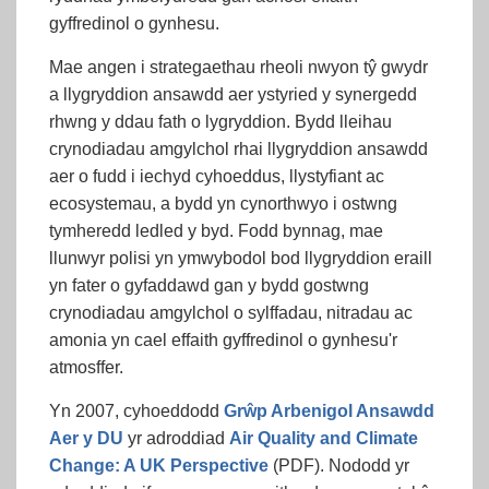
gyffredinol o gynhesu.
Mae angen i strategaethau rheoli nwyon tŷ gwydr
a llygryddion ansawdd aer ystyried y synergedd
rhwng y ddau fath o lygryddion. Bydd lleihau
crynodiadau amgylchol rhai llygryddion ansawdd
aer o fudd i iechyd cyhoeddus, llystyfiant ac
ecosystemau, a bydd yn cynorthwyo i ostwng
tymheredd ledled y byd. Fodd bynnag, mae
llunwyr polisi yn ymwybodol bod llygryddion eraill
yn fater o gyfaddawd gan y bydd gostwng
crynodiadau amgylchol o sylffadau, nitradau ac
amonia yn cael effaith gyffredinol o gynhesu'r
atmosffer.
Yn 2007, cyhoeddodd
Grŵp Arbenigol Ansawdd
Aer y DU
yr adroddiad
Air Quality and Climate
Change: A UK Perspective
(PDF). Nododd yr