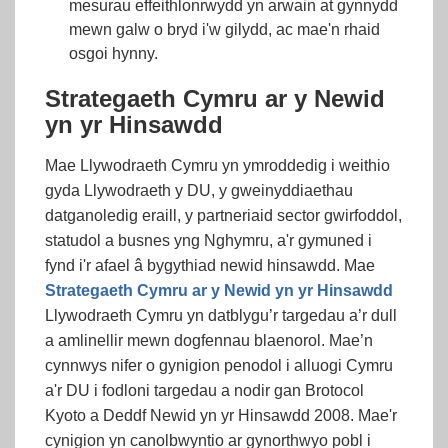
mesurau effeithlonrwydd yn arwain at gynnydd
mewn galw o bryd i'w gilydd, ac mae'n rhaid
osgoi hynny.
Strategaeth Cymru ar y Newid
yn yr Hinsawdd
Mae Llywodraeth Cymru yn ymroddedig i weithio
gyda Llywodraeth y DU, y gweinyddiaethau
datganoledig eraill, y partneriaid sector gwirfoddol,
statudol a busnes yng Nghymru, a'r gymuned i
fynd i'r afael â bygythiad newid hinsawdd. Mae
Strategaeth Cymru ar y Newid yn yr Hinsawdd
Llywodraeth Cymru yn datblygu’r targedau a’r dull
a amlinellir mewn dogfennau blaenorol. Mae’n
cynnwys nifer o gynigion penodol i alluogi Cymru
a'r DU i fodloni targedau a nodir gan Brotocol
Kyoto a Deddf Newid yn yr Hinsawdd 2008. Mae'r
cynigion yn canolbwyntio ar gynorthwyo pobl i