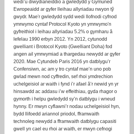
wedi’u diwydianeiddio a gwledydd y Gymuned
Ewropeaidd ar gyfer lleihau allyriadau nwyon tŷ
gwydr. Mae'r gwledydd sydd wedi llofnodi cyfnod
ymrwymo cyntaf Protocol Kyoto yn ymrwymo'n
gyfreithiol i leihau allyriadau 5.2% o gymharu â
lefelau 1990 erbyn 2012. Yn 2012, cytunodd
gwelliant i Brotocol Kyoto (Gwelliant Doha) fod
angen ail ymrwymiad a thargedau newydd ar gyfer
2020. Mae Cytundeb Paris 2016 yn datblygu’r
Confensiwn, ac am y tro cyntaf mae’n uno pob
gwlad mewn nod cyffredin, sef rhoi ymdrechion
uchelgeisiol ar waith i fynd i’r afael â’r newid yn yr
hinsawdd ac addasu i’w effeithiau, gyda rhagor o
gymorth i helpu gwledydd sy’n datblygu i wneud
hynny. Er mwyn cyflawni’r nodau uchelgeisiol hyn,
bydd llifoedd ariannol priodol, fframwaith
technoleg newydd a fframwaith datblygu capasiti
gwell yn cael eu rhoi ar waith, er mwyn cefnogi