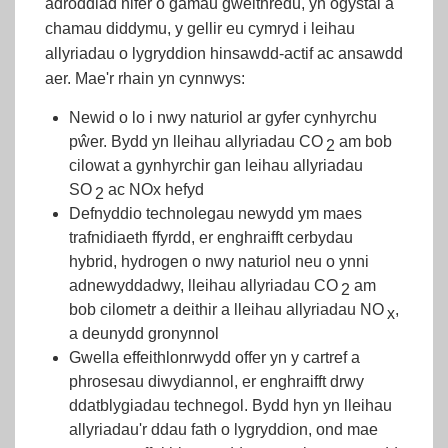
adroddiad nifer o gamau gweithredu, yn ogystal â
chamau diddymu, y gellir eu cymryd i leihau
allyriadau o lygryddion hinsawdd-actif ac ansawdd
aer. Mae'r rhain yn cynnwys:
Newid o lo i nwy naturiol ar gyfer cynhyrchu
pŵer. Bydd yn lleihau allyriadau CO
am bob
2
cilowat a gynhyrchir gan leihau allyriadau
SO
ac NOx hefyd
2
Defnyddio technolegau newydd ym maes
trafnidiaeth ffyrdd, er enghraifft cerbydau
hybrid, hydrogen o nwy naturiol neu o ynni
adnewyddadwy, lleihau allyriadau CO
am
2
bob cilometr a deithir a lleihau allyriadau NO
,
x
a deunydd gronynnol
Gwella effeithlonrwydd offer yn y cartref a
phrosesau diwydiannol, er enghraifft drwy
ddatblygiadau technegol. Bydd hyn yn lleihau
allyriadau'r ddau fath o lygryddion, ond mae