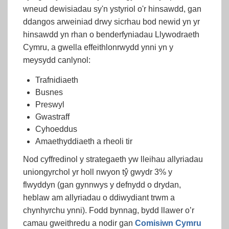
wneud dewisiadau sy'n ystyriol o'r hinsawdd, gan
ddangos arweiniad drwy sicrhau bod newid yn yr
hinsawdd yn rhan o benderfyniadau Llywodraeth
Cymru, a gwella effeithlonrwydd ynni yn y
meysydd canlynol:
Trafnidiaeth
Busnes
Preswyl
Gwastraff
Cyhoeddus
Amaethyddiaeth a rheoli tir
Nod cyffredinol y strategaeth yw lleihau allyriadau
uniongyrchol yr holl nwyon tŷ gwydr 3% y
flwyddyn (gan gynnwys y defnydd o drydan,
heblaw am allyriadau o ddiwydiant trwm a
chynhyrchu ynni). Fodd bynnag, bydd llawer o’r
camau gweithredu a nodir gan
Comisiwn Cymru