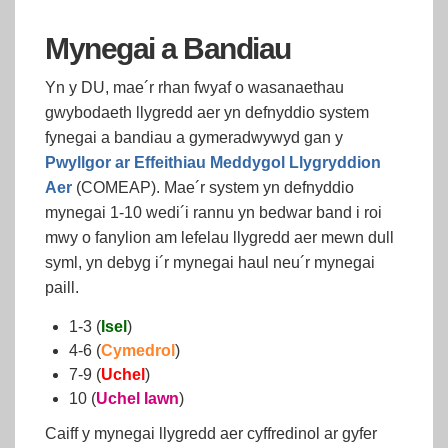
Mynegai a Bandiau
Yn y DU, mae´r rhan fwyaf o wasanaethau
gwybodaeth llygredd aer yn defnyddio system
fynegai a bandiau a gymeradwywyd gan y
Pwyllgor ar Effeithiau Meddygol Llygryddion
Aer
(COMEAP). Mae´r system yn defnyddio
mynegai 1-10 wedi´i rannu yn bedwar band i roi
mwy o fanylion am lefelau llygredd aer mewn dull
syml, yn debyg i´r mynegai haul neu´r mynegai
paill.
1-3 (
Isel
)
4-6 (
Cymedrol
)
7-9 (
Uchel
)
10 (
Uchel Iawn
)
Caiff y mynegai llygredd aer cyffredinol ar gyfer