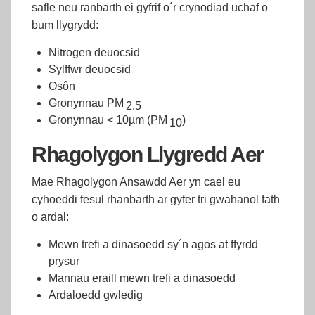
safle neu ranbarth ei gyfrif o´r crynodiad uchaf o
bum llygrydd:
Nitrogen deuocsid
Sylffwr deuocsid
Osôn
Gronynnau PM
2.5
Gronynnau < 10µm (PM
)
10
Rhagolygon Llygredd Aer
Mae Rhagolygon Ansawdd Aer yn cael eu
cyhoeddi fesul rhanbarth ar gyfer tri gwahanol fath
o ardal:
Mewn trefi a dinasoedd sy´n agos at ffyrdd
prysur
Mannau eraill mewn trefi a dinasoedd
Ardaloedd gwledig