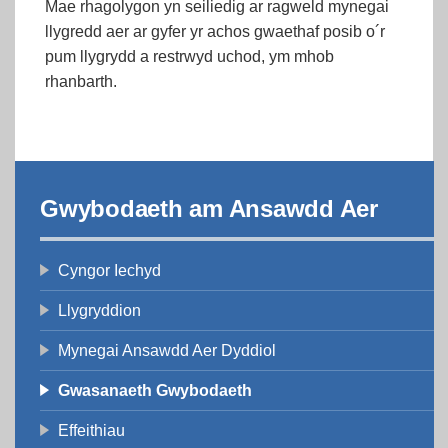
Mae rhagolygon yn seiliedig ar ragweld mynegai
llygredd aer ar gyfer yr achos gwaethaf posib o´r
pum llygrydd a restrwyd uchod, ym mhob
rhanbarth.
Gwybodaeth am Ansawdd Aer
Cyngor Iechyd
Llygryddion
Mynegai Ansawdd Aer Dyddiol
Gwasanaeth Gwybodaeth
Effeithiau