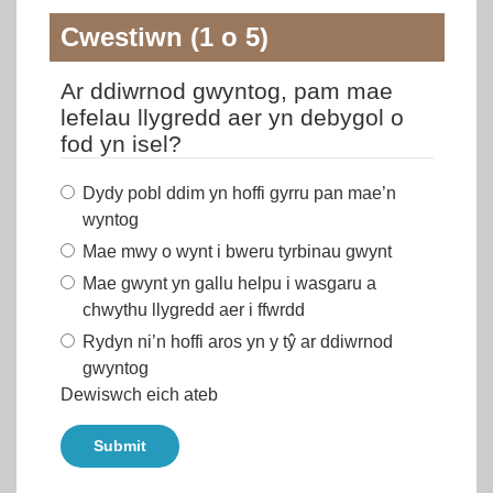
Cwestiwn (1 o 5)
Ar ddiwrnod gwyntog, pam mae
lefelau llygredd aer yn debygol o
fod yn isel?
Dydy pobl ddim yn hoffi gyrru pan mae’n
wyntog
Mae mwy o wynt i bweru tyrbinau gwynt
Mae gwynt yn gallu helpu i wasgaru a
chwythu llygredd aer i ffwrdd
Rydyn ni’n hoffi aros yn y tŷ ar ddiwrnod
gwyntog
Dewiswch eich ateb
Submit