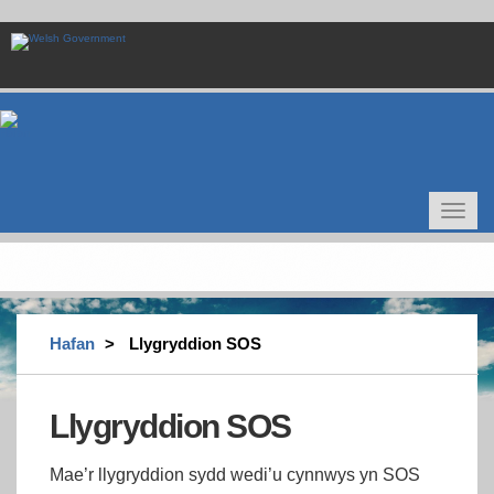
Skip
to
main
content
Toggle
navigat
Hafan
Llygryddion SOS
Llygryddion SOS
Mae’r llygryddion sydd wedi’u cynnwys yn SOS