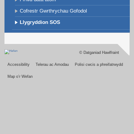
Cofrestr Gwrthrychau Gofodol
Llygryddion SOS
© Datganiad Hawlfraint
Footer
menu
Accessibility
Telerau ac Amodau
Polisi cwcis a phreifatrwydd
Map o’r Wefan