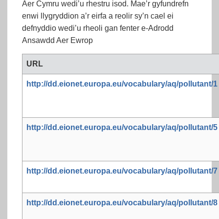
Aer Cymru wedi’u rhestru isod. Mae’r gyfundrefn
enwi llygryddion a’r eirfa a reolir sy’n cael ei
defnyddio wedi’u rheoli gan fenter e-Adrodd
Ansawdd Aer Ewrop
URL
http://dd.eionet.europa.eu/vocabulary/aq/pollutant/1
http://dd.eionet.europa.eu/vocabulary/aq/pollutant/5
http://dd.eionet.europa.eu/vocabulary/aq/pollutant/7
http://dd.eionet.europa.eu/vocabulary/aq/pollutant/8