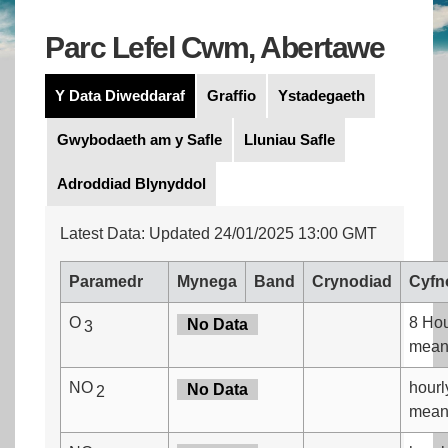
Parc Lefel Cwm, Abertawe
Y Data Diweddaraf
Graffio
Ystadegaeth
Gwybodaeth am y Safle
Lluniau Safle
Adroddiad Blynyddol
Latest Data: Updated 24/01/2025 13:00 GMT
Paramedr
Mynega
Band
Crynodiad
Cyfn
O
8 Ho
No Data
3
mea
NO
hourl
No Data
2
mea