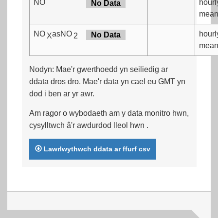
NO
hourl
No Data
mea
NO
asNO
hourl
No Data
X
2
mea
Nodyn: Mae'r gwerthoedd yn seiliedig ar
ddata dros dro. Mae'r data yn cael eu GMT yn
dod i ben ar yr awr.
Am ragor o wybodaeth am y data monitro hwn,
cysylltwch â'r awdurdod lleol hwn
.
Lawrlwythwch ddata ar ffurf csv